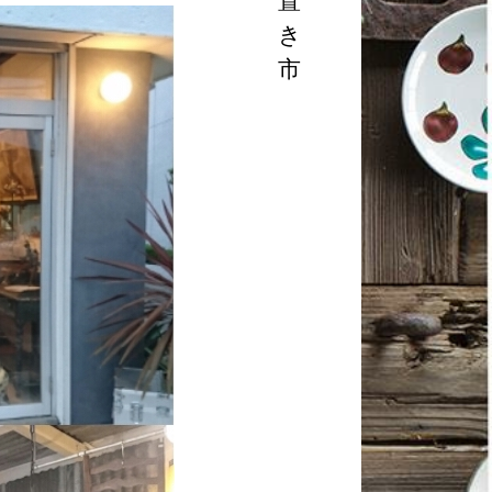
置
き
市