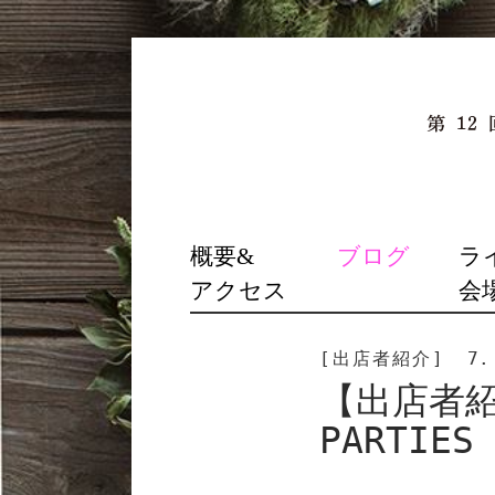
SKIP
概要&
ブログ
ラ
TO
アクセス
会
CONTENT
[出店者紹介]
7.
【出店者紹介
PARTIE