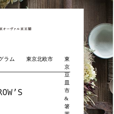
グラム
東京北欧市
東
京
豆
皿
OW’S
市
&
箸