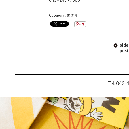
043-247-7600
Category:
古道具
POST NAVIGATION
olde
post
Tel. 042