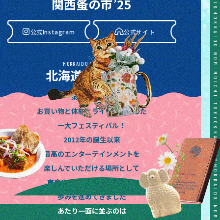
関西蚤の市’25
公式Instagram
公式サイト
HOKKAIDO NOMINOICHI
北海道蚤の市’26
東京蚤の市は
公式Instagram
公式サイト
お買い物と体験とライブが融合した
一大フェスティバル！
2012年の誕生以来
最高のエンターテインメントを
楽しんでいただける場所として
東京や関西、東海や北海道と
歩みを進めてきました
あたり一面に並ぶのは