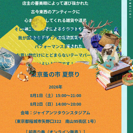
TOKYO&KANSAI&HOKKAIDO NOMINOICHI TOKYO&KANSAI&HOKKAIDO NOMINOICHI TOKYO&KANSAI&HOKKAIDO NOMINOICHI TOKYO&KANSAI&HOKKAIDO NOMINOICHI TOKYO&KANSAI&HOKKAIDO NOMINOICHI
店主の審美眼によって選び抜かれた
古今東西のアンティークに
心まで満たしてくれる雑貨や道具
唯一無二の作り手によるクラフトやアート
そして、珠玉のアーティストによるライブと
晴れやかなデザインの北欧雑貨や花々
我が国最高峰のパフォーマーたちによる
味もパッケージも洗練された
パフォーマンスまで！
絶品フードやドリンクなど
お買い物だけにとどまらないテーマパーク
いよいよ開園です！
東京蚤の市 夏祭り
2026年
8月1日（土）15:00〜21:00
8月2日（日）14:00〜20:00
会場：ジャイアンツタウンスタジアム
（東京都稲城市矢野口322 南山95街区 1号）
［ 前売り券（オンライン販売 ）］