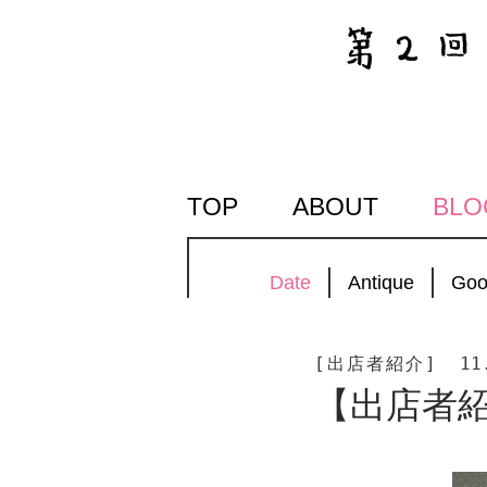
SKIP
TOP
ABOUT
BLO
TO
CONTENT
Date
Antique
Goo
[出店者紹介]
11
【出店者紹