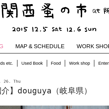
G
MAP & SCHEDULE
WORK SHO
ds etc.
Used Book
Food
Work shop
Enter
. 26. Thu
介】douguya（岐阜県）