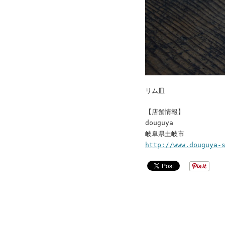
リム皿
【店舗情報】
douguya
岐阜県土岐市
http://www.douguya-
POST
NAVIGAT