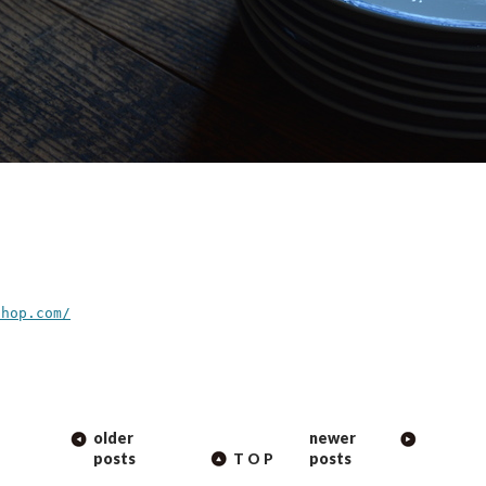
shop.com/
older
newer
ION
posts
posts
TOP