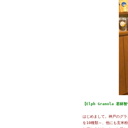
【
Elph Granola 若林
はじめまして。神戸のグラ
を10種類～、他にも玄米