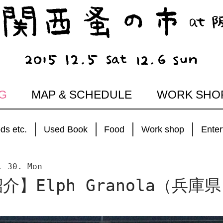
G
MAP & SCHEDULE
WORK SHO
ds etc.
Used Book
Food
Work shop
Enter
. 30. Mon
】Elph Granola（兵庫