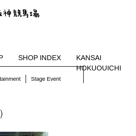
P
SHOP INDEX
KANSAI
HOKUOUICHI
tainment
Stage Event
県）