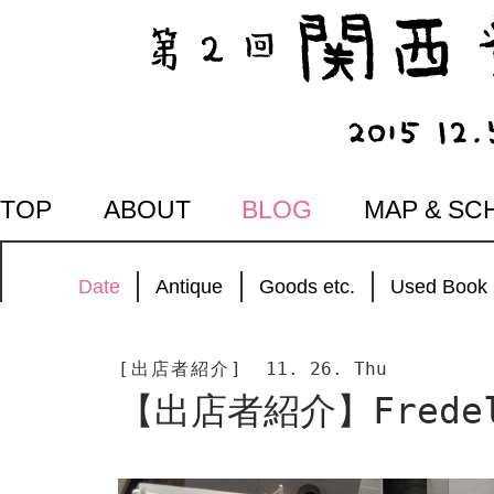
SKIP
TOP
ABOUT
BLOG
MAP & SC
TO
CONTENT
Date
Antique
Goods etc.
Used Book
[出店者紹介]
11. 26. Thu
【出店者紹介】Frede