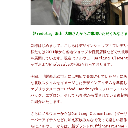
【
Fredelig 浪上 大輔さん
からご来場いただくみなさま
皆様はじめまして。こちらはデザインショップ「フレデリ
私たちは2011年から各地ショップや百貨店様などでの
を展開しています。現在はノルウェーDarling Clem
ップおよびWholesaleの活動も行っております。
今回、『
関西北欧市』には初めて参加させていただくにあ
な北欧スタイルをイメージしたデザインアイテムを準備し
ァブリックメーカーFrösö Handtryck（フロー
バッグ、エプロン、そして70年代から愛されている復刻
ご紹介いたします。
さらにノルウェーからはDarling Clementine
ーパーアイテムなどに加え家族みんなで使って楽しい新作「
らにノルウェーからは、新ブランドMuffin&Maria