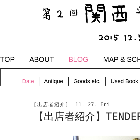
SKIP
TOP
ABOUT
BLOG
MAP & SC
TO
CONTENT
Date
Antique
Goods etc.
Used Book
[出店者紹介]
11. 27. Fri
【出店者紹介】TENDE