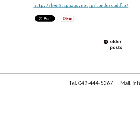
http://hwm6.spaaqs.ne.jp/tendercuddle/
POST
older
NAVIGATION
posts
Tel. 042-444-5367 Mail. inf