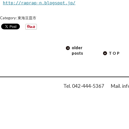
http://raprap-n.blogspot.jp/
Category:
東海豆皿市
POST
older
NAVIGATION
posts
TOP
Tel. 042-444-5367 Mail. inf