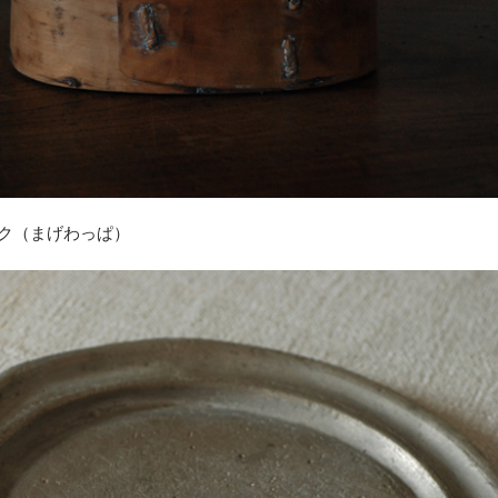
スク（まげわっぱ）