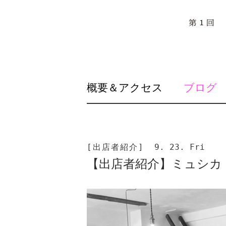
SKIP
概要＆アクセス
ブログ
TO
CONTENT
[出店者紹介]
9. 23. Fri
【出店者紹介】ミュシカ My