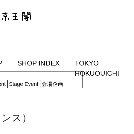
P
SHOP INDEX
TOKYO
HOKUOUICHI
ent
Stage Event
会場企画
フランス）