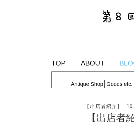
SKIP
TOP
ABOUT
BLO
TO
CONTENT
Antique Shop
Goods etc.
[出店者紹介]
10
【出店者紹介