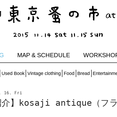
G
MAP & SCHEDULE
WORKSHO
Used Book
Vintage clothing
Food
Bread
Entertainm
. 16. Fri
】kosaji antique（