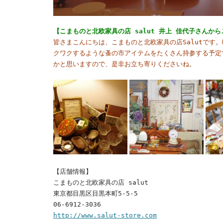
【こまものと北欧家具の店 salut 井上 佳代子さんか
皆さまこんにちは、こまものと北欧家具の店Salutです
クワクするような蚤の市アイテムをたくさん持参する予定
かと思いますので、是非お立ち寄りくださいね。
【店舗情報】
こまものと北欧家具の店 salut
東京都目黒区目黒本町5-5-5
06-6912-3036
http://www.salut-store.com