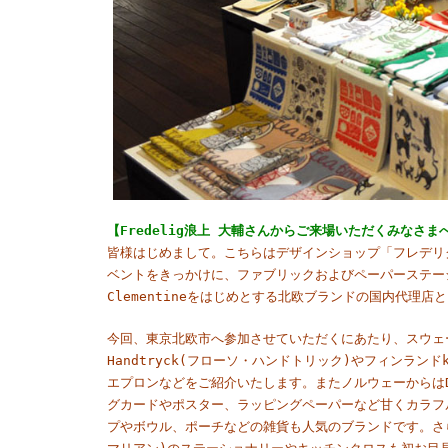
【Fredelig浪上 大輔さんからご来場いただくみなさま
皆様はじめまして。こちらはデザインショップ「フレデリ
ベントをきっかけに、ファブリックおよびペーパーステーシ
Clementineをはじめとする北欧ブランドの国内代理店
今回、東京北欧市へ参加させていただくにあたり、スウェー
Handtryck(フローソ・ハンドトリック)やフィンラン
エプロンなどをご紹介いたします。またノルウェーからはDar
グカードやポスター、ラッピングペーパーなど甘くカラフ
プやボウル、ポーチなどの雑貨も人気のブランドです。さらに