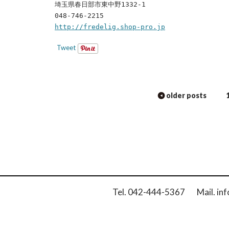
埼玉県春日部市東中野1332-1
048-746-2215
http://fredelig.shop-pro.jp
Tweet
Posts
navigation
older posts
Tel. 042-444-5367 Mail. inf