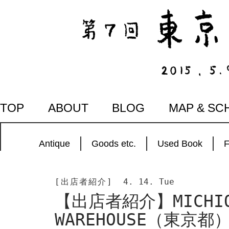
SKIP
TOP
ABOUT
BLOG
MAP & SC
TO
CONTENT
Antique
Goods etc.
Used Book
[出店者紹介]
4. 14. Tue
【出店者紹介】MICHIO 
WAREHOUSE（東京都