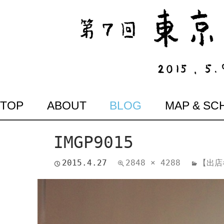
SKIP
TOP
ABOUT
BLOG
MAP & SC
TO
CONTENT
IMGP9015
2015.4.27
2848 × 4288
【出店者