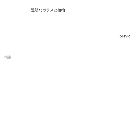
透明なガラスと植物
previ
検
索:
最近の投稿
「第８回東京蚤の市」ボラン
ティアスタッフ募集のお知ら
せ
「第８回東京蚤の市」、2015
年11月14日（土）〜15日
（日）に開催決定！
「第7回東京蚤の市」へご来
場いただいた皆さまへ