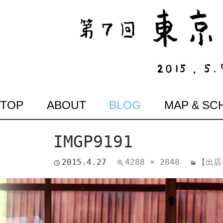
SKIP
TOP
ABOUT
BLOG
MAP & SC
TO
CONTENT
IMGP9191
2015.4.27
4288 × 2848
【出店者