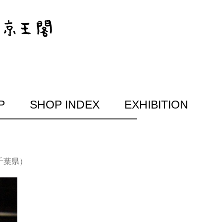
P
SHOP INDEX
EXHIBITION
（千葉県）