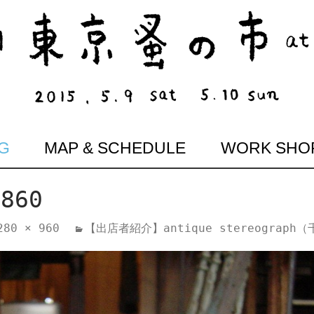
G
MAP & SCHEDULE
WORK SHO
2860
280 × 960
【出店者紹介】antique stereograph