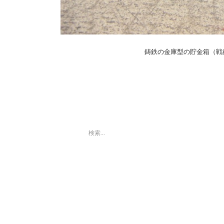
鋳鉄の金庫型の貯金箱（戦
検
索:
最近の投稿
「第８回東京蚤の市」ボラン
ティアスタッフ募集のお知ら
せ
「第８回東京蚤の市」、2015