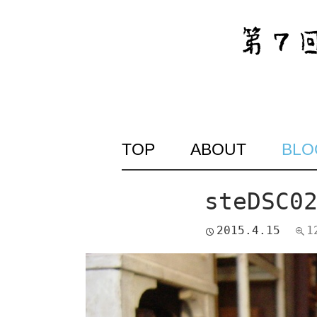
SKIP
TOP
ABOUT
BLO
TO
CONTENT
steDSC0
2015.4.15
1