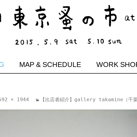
G
MAP & SCHEDULE
WORK SHO
592 × 1944
【出店者紹介】gallery takamine（千