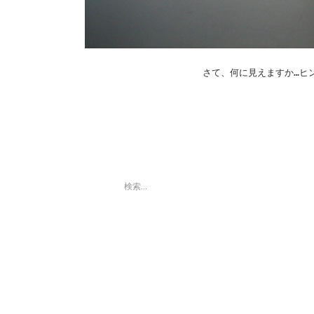
さて、何に見えますか…ヒ
検
索:
最近の投稿
「第８回東京蚤の市」ボラン
ティアスタッフ募集のお知ら
せ
「第８回東京蚤の市」、2015