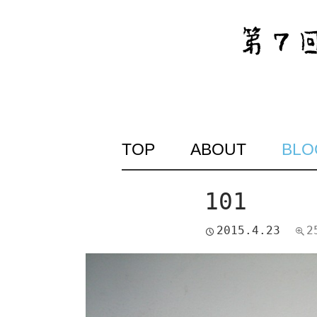
SKIP
TOP
ABOUT
BLO
TO
CONTENT
101
2015.4.23
2