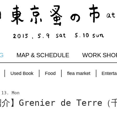
G
MAP & SCHEDULE
WORK SHO
Used Book
Food
flea market
Entert
 13. Mon
】Grenier de Terre