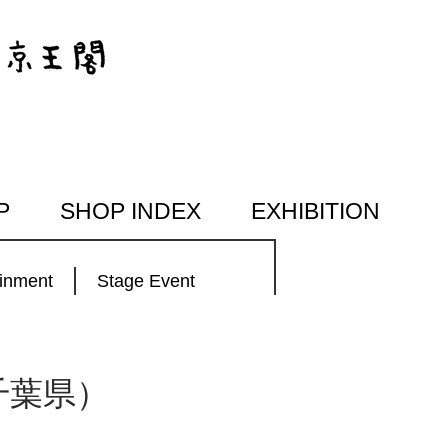
P
SHOP INDEX
EXHIBITION
ainment
Stage Event
（千葉県）