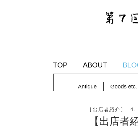
SKIP
TOP
ABOUT
BLO
TO
CONTENT
Antique
Goods etc.
[出店者紹介]
4.
【出店者紹