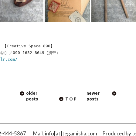
【Creative Space 890】
（お店）／090-1652-8649（携帯）
blr.com/
older
newer
ION
posts
posts
TOP
42-444-5367 Mail. info[at]tegamisha.com
Produced by
t