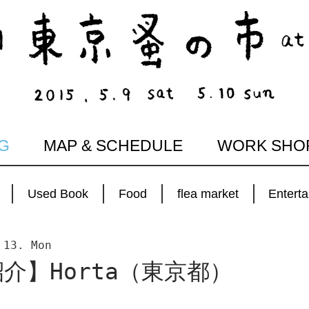
G
MAP & SCHEDULE
WORK SHO
Used Book
Food
flea market
Entert
 13. Mon
介】Horta（東京都）