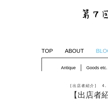
SKIP
TOP
ABOUT
BLO
TO
CONTENT
Antique
Goods etc.
[出店者紹介]
4.
【出店者