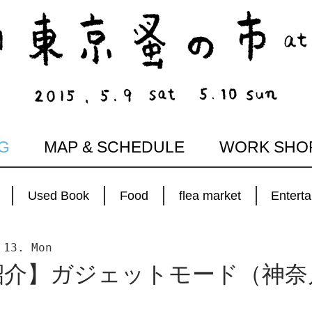
G
MAP & SCHEDULE
WORK SHO
Used Book
Food
flea market
Entert
 13. Mon
紹介】ガジェットモード（神奈