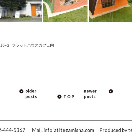
16-2 フラットハウスカフェ内
older
newer
ION
posts
posts
TOP
42-444-5367 Mail. info[at]tegamisha.com
Produced by
t