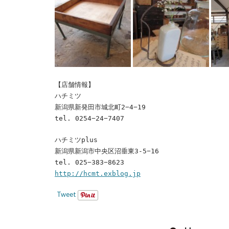
【店舗情報】
ハチミツ
新潟県新発田市城北町2−4−19
tel. 0254−24−7407
ハチミツplus
新潟県新潟市中央区沼垂東3-5−16
tel. 025−383−8623
http://hcmt.exblog.jp
Tweet
POST