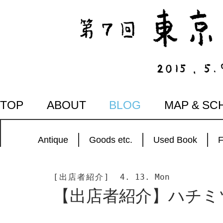
SKIP
TOP
ABOUT
BLOG
MAP & SC
TO
CONTENT
Antique
Goods etc.
Used Book
[出店者紹介]
4. 13. Mon
【出店者紹介】ハチミ