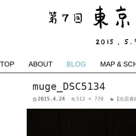
SKIP
TOP
ABOUT
BLOG
MAP & SC
TO
CONTENT
muge_DSC5134
2015.4.24
512 × 770
【出店者紹