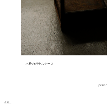
木枠のガラスケース
previ
検
索: