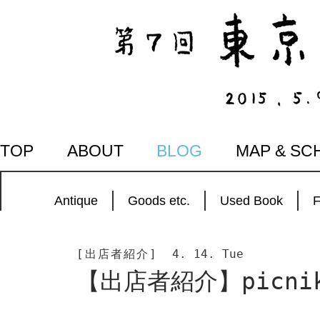
SKIP
TOP
ABOUT
BLOG
MAP & SC
TO
CONTENT
Antique
Goods etc.
Used Book
[出店者紹介]
4. 14. Tue
【出店者紹介】picni