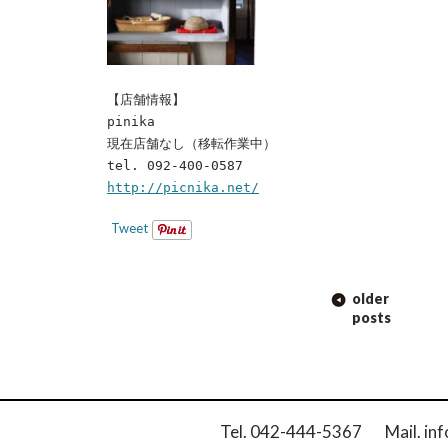
【店舗情報】
pinika
現在店舗なし（移転作業中）
tel. 092-400-0587
http://picnika.net/
Tweet
POST
older
NAVIGATION
posts
Tel. 042-444-5367 Mail. inf