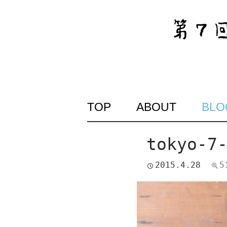
SKIP
TOP
ABOUT
BLO
TO
CONTENT
tokyo-7
2015.4.28
5