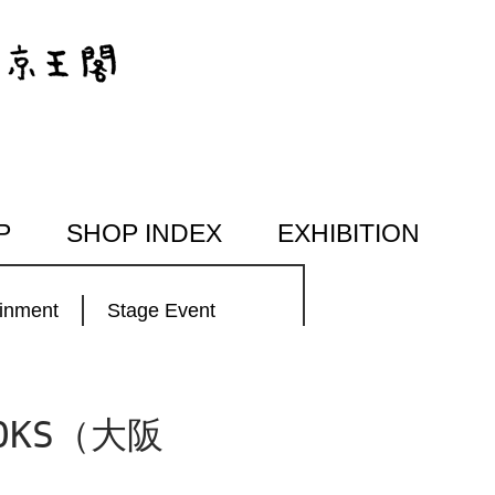
P
SHOP INDEX
EXHIBITION
ainment
Stage Event
OKS（大阪