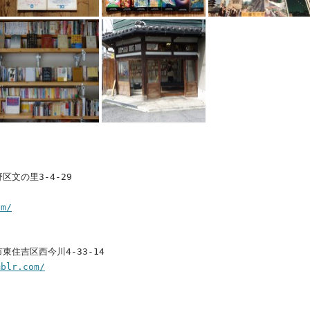
野区文の里3-4-29
om/
市東住吉区西今川4-33-14
mblr.com/