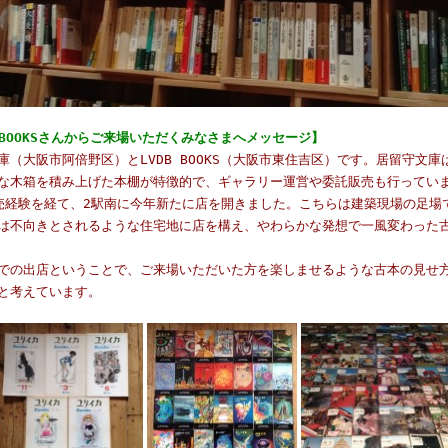
 BOOKSさんからご来場いただくみなさまへメッセージ】
（大阪市阿倍野区）とLVDB BOOKS（大阪市東住吉区）です。居留守文
木箱を積み上げた本棚が特徴的で、ギャラリー運営や委託販売も行っています。
売経験を経て、2駅南に今年新たに店を開きました。こちらは建築現場の足場
は不向きとされるような住宅地に店を構え、やわらかな発想で一風変わった
での出店ということで、ご来場いただいた方を楽しませるような古本の見せ
と考えています。