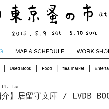
G
MAP & SCHEDULE
WORK SHO
Used Book
Food
flea market
Entert
 14. Tue
介】居留守文庫 / LVDB BO