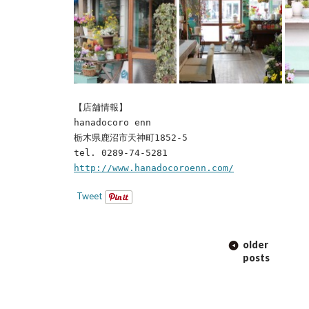
【店舗情報】
hanadocoro enn
栃木県鹿沼市天神町1852-5
tel. 0289-74-5281
http://www.hanadocoroenn.com/
Tweet
POST
older
NAVIGATION
posts