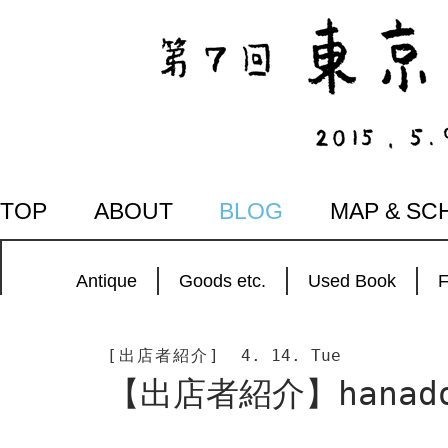
SKIP
TOP
ABOUT
BLOG
MAP & SC
TO
CONTENT
Antique
Goods etc.
Used Book
[出店者紹介]
4. 14. Tue
【出店者紹介】hanado