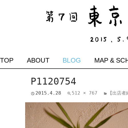
SKIP
TOP
ABOUT
BLOG
MAP & SC
TO
CONTENT
P1120754
2015.4.28
512 × 767
【出店者紹