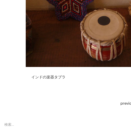
インドの楽器タブラ
previ
検
索: