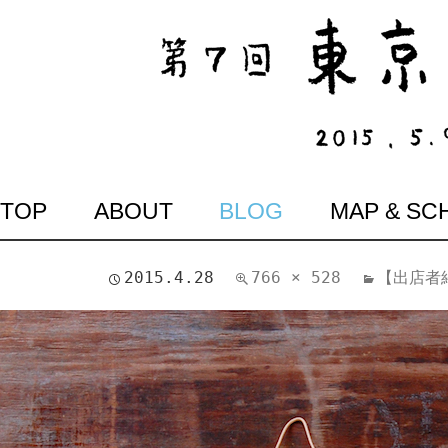
SKIP
TOP
ABOUT
BLOG
MAP & SC
TO
CONTENT
2015.4.28
766 × 528
【出店者