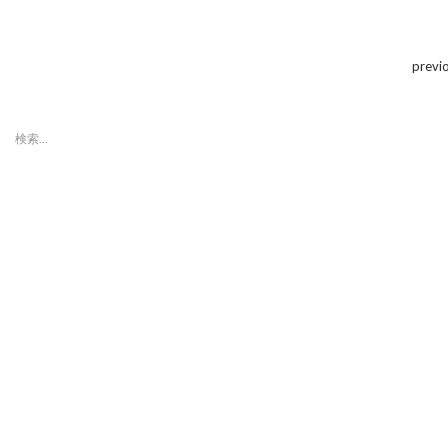
previ
検
索:
最近の投稿
「第８回東京蚤の市」ボラン
ティアスタッフ募集のお知ら
せ
「第８回東京蚤の市」、2015
年11月14日（土）〜15日
（日）に開催決定！
「第7回東京蚤の市」へご来
場いただいた皆さまへ
「第7回東京蚤の市」にお越
しくださるみなさまへ
【東京蚤の市出店者・出演者