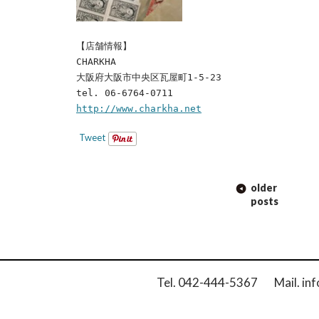
【店舗情報】
CHARKHA
大阪府大阪市中央区瓦屋町1-5-23
tel. 06-6764-0711
http://www.charkha.net
Tweet
POST
older
NAVIGATION
posts
Tel. 042-444-5367 Mail. inf