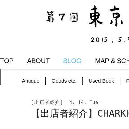
SKIP
TOP
ABOUT
BLOG
MAP & SC
TO
CONTENT
Antique
Goods etc.
Used Book
[出店者紹介]
4. 14. Tue
【出店者紹介】CHARK