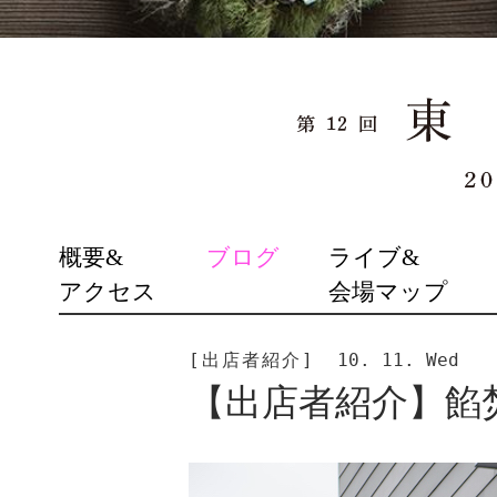
SKIP
概要&
ブログ
ライブ&
TO
アクセス
会場マップ
CONTENT
[出店者紹介]
10. 11. Wed
【出店者紹介】餡焚