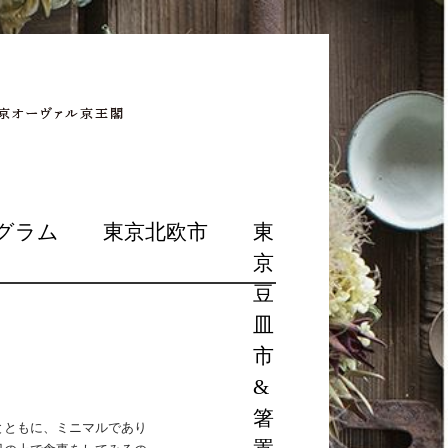
グラム
東京北欧市
東
京
豆
皿
市
&
箸
とともに、ミニマルであり