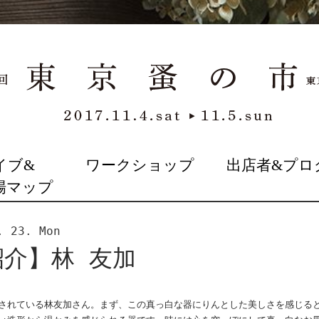
イブ&
ワークショップ
出店者&プロ
場マップ
. 23. Mon
紹介】林 友加
されている林友加さん。まず、この真っ白な器にりんとした美しさを感じる