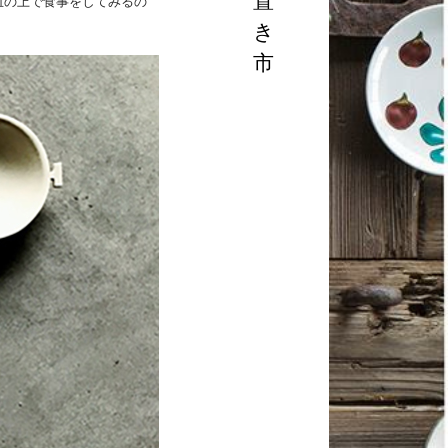
置
皿の上で食事をしてみるの
き
市