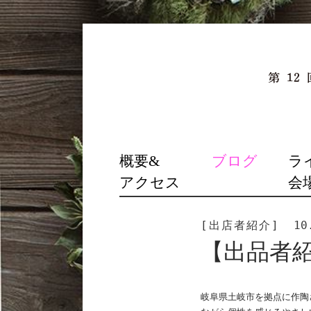
SKIP
概要&
ブログ
ラ
TO
アクセス
会
CONTENT
[出店者紹介]
10
【出品者
岐阜県土岐市を拠点に作陶