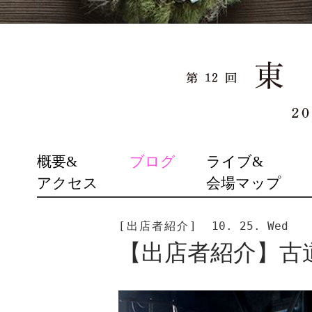
SKIP
概要&
ブログ
ライブ&
TO
アクセス
会場マップ
CONTENT
[出店者紹介]
10. 25. Wed
【出店者紹介】古道