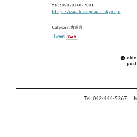
tel:090-8340-7001
http://www.kumagawa.tokyo.jp
Category:
古道具
Tweet
POST
olde
NAVIGATION
post
Tel. 042-444-5367 Ma