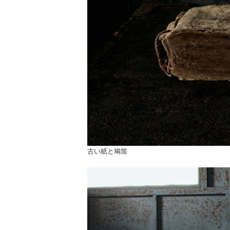
古い紙と鳩笛