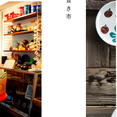
置
き
市