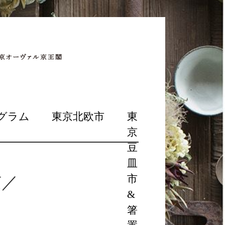
グラム
東京北欧市
東
京
豆
皿
京／
市
&
箸