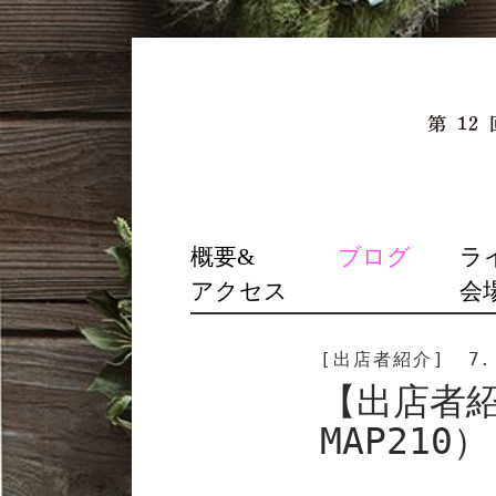
SKIP
概要&
ブログ
ラ
TO
アクセス
会
CONTENT
[出店者紹介]
7.
【出店者紹介
MAP210）