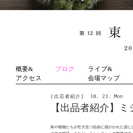
SKIP
概要&
ブログ
ライブ&
TO
アクセス
会場マップ
CONTENT
[出店者紹介]
10. 23. Mon
【出品者紹介】ミ
鳥や植物たちが壮大且つ自由に描がかれた器に