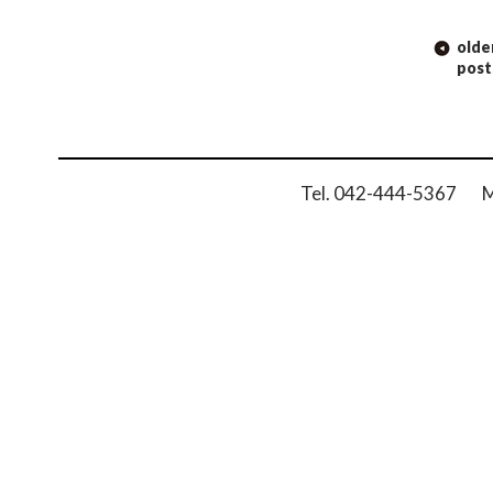
POST
olde
NAVIGATION
post
Tel. 042-444-5367 Ma