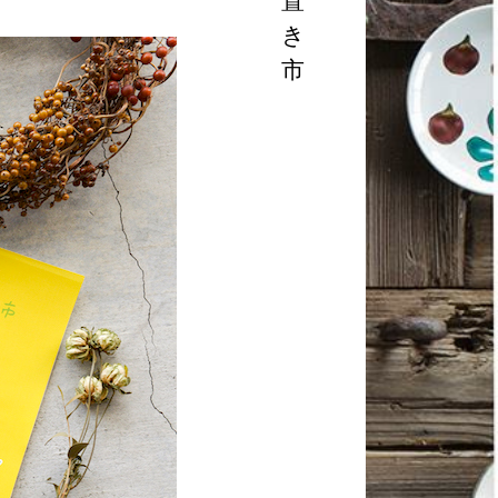
置
き
市