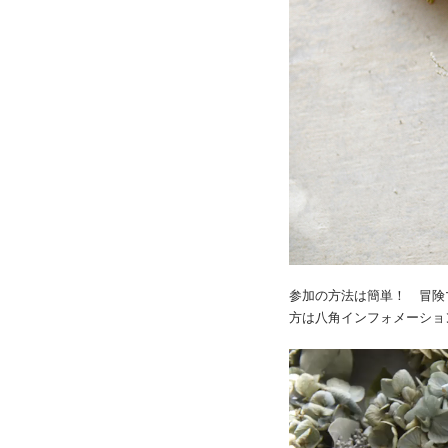
参加の方法は簡単！ 冒険
方は八角インフォメーショ
動
画
プ
レ
ー