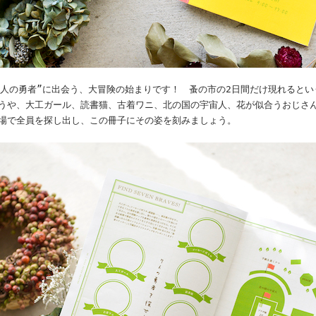
7人の勇者”に出会う、大冒険の始まりです！ 蚤の市の2日間だけ現れると
うや、大工ガール、読書猫、古着ワニ、北の国の宇宙人、花が似合うおじさん
場で全員を探し出し、この冊子にその姿を刻みましょう。