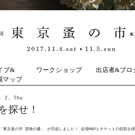
イブ&
ワークショップ
出店者&プロ
場マップ
. 2. Thu
者を探せ！
「東京蚤の市 冒険の書」 が完成しました！ 会場MAPとチケットの役割を