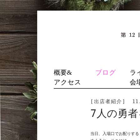
SKIP
概要&
ブログ
ラ
TO
アクセス
会
CONTENT
[出店者紹介]
11
7人の勇
当日、入場口でお配りする