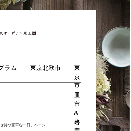
グラム
東京北欧市
東
京
豆
皿
市
&
箸
併せ持つ豪華な一冊。ページ