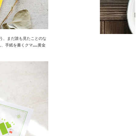
いう、まだ誰も見たことのな
、手紙を書くクマ……黄金