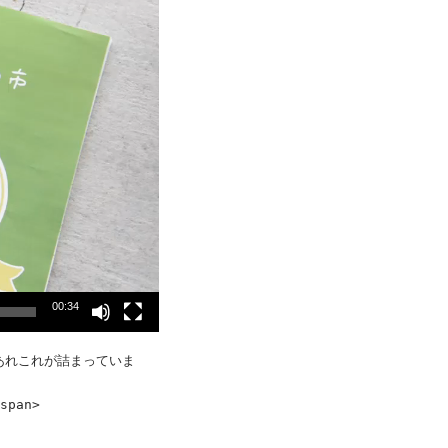
00:34
あれこれが詰まっていま
pan>