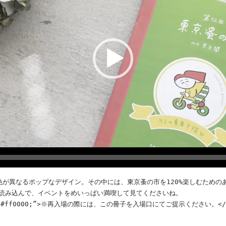
色が異なるポップなデザイン。その中には、東京蚤の市を120%楽しむための
読み込んで、イベントをめいっぱい満喫して見てくださいね。
lor: #ff0000;”>※再入場の際には、この冊子を入場口にてご提示ください。</s