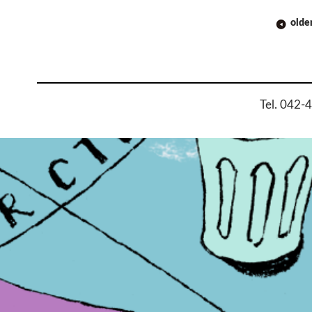
POST
olde
NAVIGATION
Tel. 042-