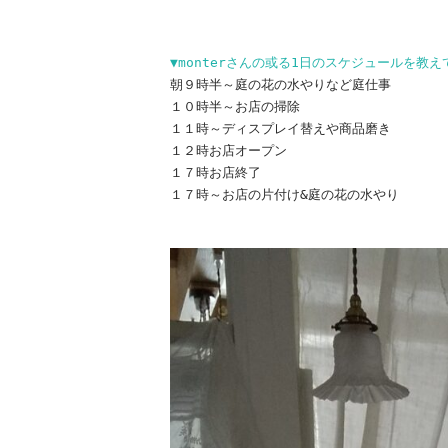
▼monterさんの或る1日のスケジュールを教
朝９時半～庭の花の水やりなど庭仕事
１０時半～お店の掃除
１１時～ディスプレイ替えや商品磨き
１２時お店オープン
１７時お店終了
１７時～お店の片付け&庭の花の水やり