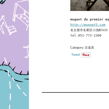
muguet du premier m
http://muguet5.com
名古屋市名東区小池町435
tel.052-773-2300
Category:
古道具
Tweet
POST
NAVIGATI