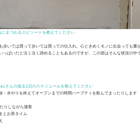
れにまつわるエピソードを教えてください
も歩いては買って歩いては買っての仕入れ。心ときめくモノに出会っても重
いっぱいだと泣く泣く諦めることもあるのですが、この壺はそんな状況の中
ier maiさんの或る1日のスケジュールを教えてください
 掃除・水やりを終えてオープンまでの時間ハーブティを飲んでまったりします
撮ったりしながら接客
さまとお茶タイム
え