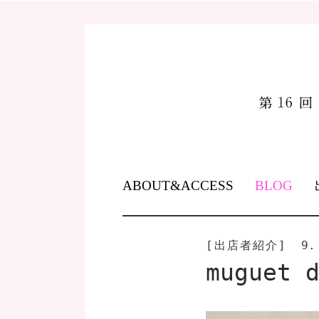
SKIP
ABOUT&ACCESS
BLOG
TO
CONTENT
[出店者紹介]
9.
muguet 