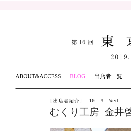
SKIP
ABOUT&ACCESS
BLOG
出店者一覧
TO
CONTENT
[出店者紹介]
10. 9. Wed
むくり工房 金井