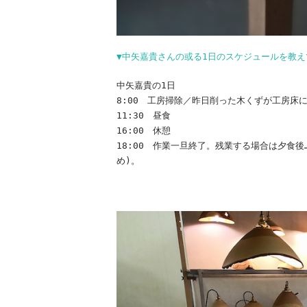
▼中矢嘉貴さんの或る1日のスケジュールを教え
中矢嘉貴の1日
8:00 工房掃除／昨日削った木くずが工房床
11:30 昼食
16:00 休憩
18:00 作業一旦終了。残業する場合は夕食
め)。