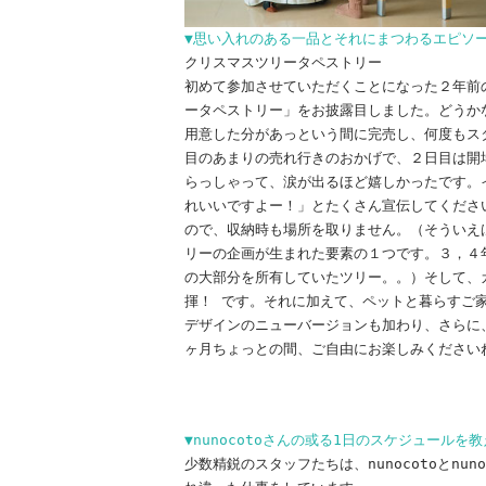
▼思い入れのある一品とそれにまつわるエピソ
クリスマスツリータペストリー
初めて参加させていただくことになった２年前
ータペストリー」をお披露目しました。どうか
用意した分があっという間に完売し、何度もス
目のあまりの売れ行きのおかげで、２日目は開
らっしゃって、涙が出るほど嬉しかったです。
れいいですよー！」とたくさん宣伝してくださ
ので、収納時も場所を取りません。（そういえ
リーの企画が生まれた要素の１つです。３，４
の大部分を所有していたツリー。。）そして、
揮！ です。それに加えて、ペットと暮らすご
デザインのニューバージョンも加わり、さらに
ヶ月ちょっとの間、ご自由にお楽しみください
▼nunocotoさんの或る1日のスケジュールを
少数精鋭のスタッフたちは、nunocotoとnu