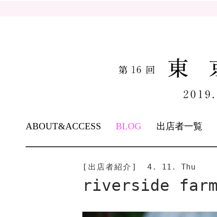
SKIP
ABOUT&ACCESS
BLOG
出店者一覧
TO
CONTENT
[出店者紹介]
4. 11. Thu
riverside fa