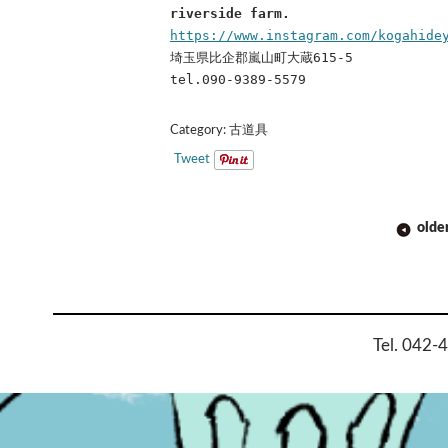
riverside farm.
https://www.instagram.com/kogahide
埼玉県比企郡嵐山町大蔵615-5
tel.090-9389-5579
Category:
古道具
Tweet
POST
olde
NAVIGATION
Tel. 042-