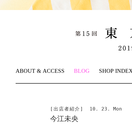
SKIP TO CONTENT
ABOUT & ACCESS
BLOG
SHOP INDE
[出店者紹介]
10. 23. Mon
今江未央