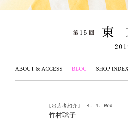
SKIP TO CONTENT
ABOUT & ACCESS
BLOG
SHOP INDE
[出店者紹介]
4. 4. Wed
竹村聡子