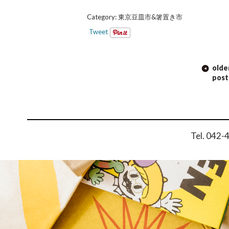
Category:
東京豆皿市&箸置き市
Tweet
POST NAVIGATION
olde
post
Tel. 042