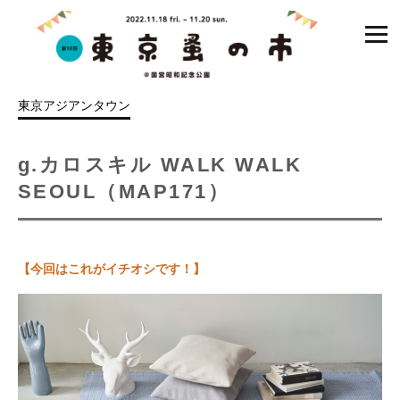
コ
ン
テ
ン
東京アジアンタウン
ツ
を
ス
g.カロスキル WALK WALK
キ
SEOUL（MAP171）
ッ
プ
【今回はこれがイチオシです！】