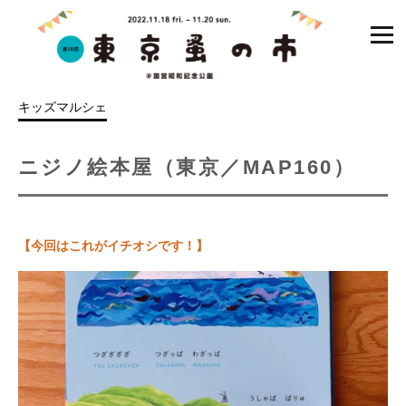
コ
ン
テ
ン
キッズマルシェ
ツ
を
ス
ニジノ絵本屋（東京／MAP160）
キ
ッ
プ
【今回はこれがイチオシです！】