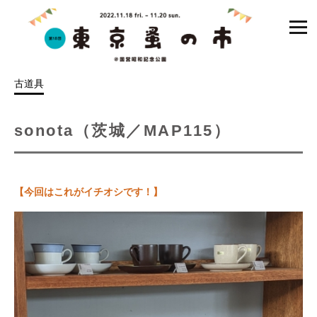
コ
ン
テ
ン
古道具
ツ
を
ス
sonota（茨城／MAP115）
キ
ッ
プ
【今回はこれがイチオシです！】