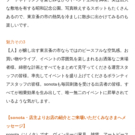
な敷地を有する昭和記念公園。写真映えするスポットもたくさん
あるので、東京蚤の市の熱気を冷ましに散歩に出かけてみるのも
楽しいです。
魅力その3
【人】が醸し出す東京蚤の市ならではのピースフルな空気感。お
買い物やライブ、イベントの雰囲気を楽しまれるお洒落なご来場
者様。綿密な計画とすべてをまとめて見守ってくださる運営スタ
ッフの皆様。率先してイベントを盛り上げてくださるボランティ
アスタッフの皆様。sonotaも毎回刺激を受ける出店者の皆様。す
べてが相乗効果を生み出して、唯一無二のイベントに昇華されて
いるような気がします。
【sonota・店主よりお店の紹介とご来場いただくみなさまへメ
ッセージ】
sonota（ソノタ）です。ヴィンテージ家具、雑貨、アートピース