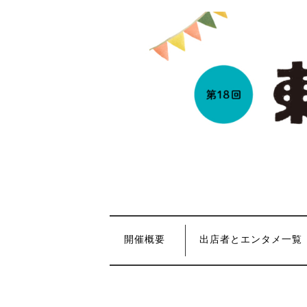
コ
ン
テ
ン
ツ
を
ス
キ
ッ
プ
開催概要
出店者とエンタメ一覧