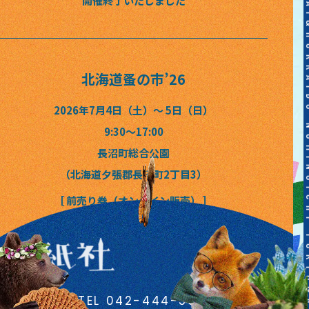
TOKYO&KANSAI&HOKKAIDO NOMINOICHI TOKYO&KANSAI&HOKKAIDO NOMIN
開催終了いたしました
北海道蚤の市
’26
2026年7月4日（土）〜 5日（日）
9:30〜17:00
長沼町総合公園
（北海道夕張郡長沼町2丁目3）
［ 前売り券（オンライン販売） ］
開催終了いたしました
TEL 042-444-5367