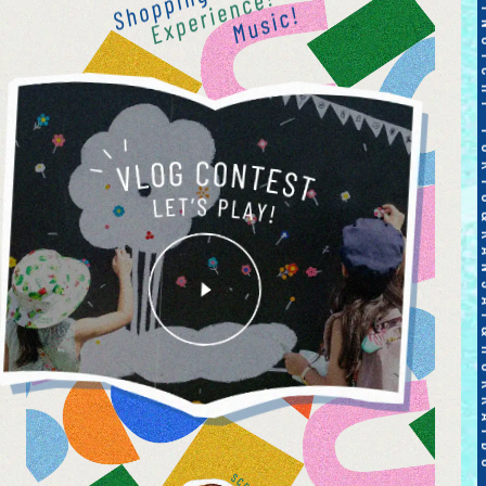
TOKYO&KANSAI&HOKKAIDO NOMINOICHI TOKYO&KANSAI&HOKKAIDO NOMIN