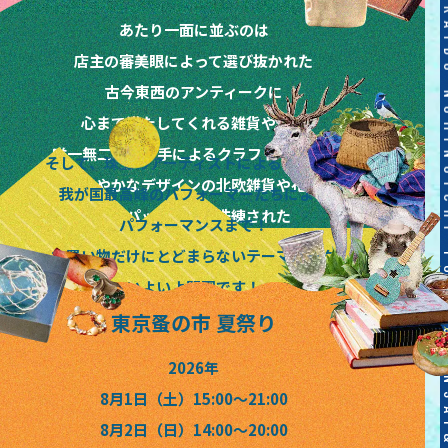
あたり一面に並ぶのは
店主の審美眼によって選び抜かれた
古今東西のアンティークに
心まで満たしてくれる雑貨や道具
唯一無二の作り手によるクラフトやアート
そして、珠玉のアーティストによるライブと
晴れやかなデザインの北欧雑貨や花々
我が国最高峰のパフォーマーたちによる
味もパッケージも洗練された
パフォーマンスまで！
絶品フードやドリンクなど
お買い物だけにとどまらないテーマパーク
いよいよ開園です！
東京蚤の市 夏祭り
2026年
8月1日（土）15:00〜21:00
8月2日（日）14:00〜20:00