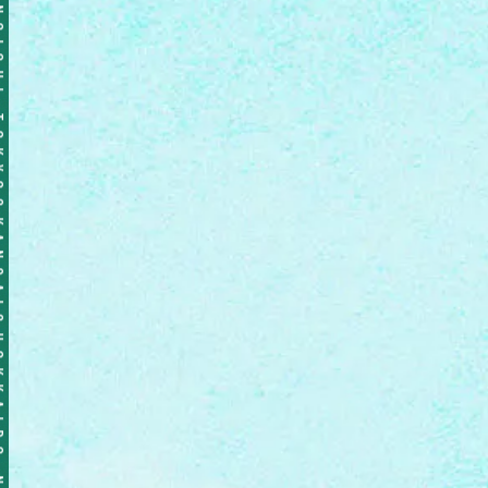
ICHI TOKYO&KANSAI&HOKKAIDO NOMINOICHI TOKYO&KANSAI&HOKKAIDO NOMINOICHI