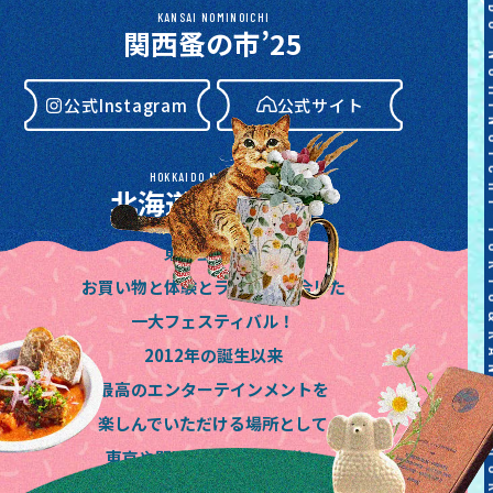
KANSAI NOMINOICHI
関西蚤の市’25
公式Instagram
公式サイト
HOKKAIDO NOMINOICHI
北海道蚤の市’26
東京蚤の市は
公式Instagram
公式サイト
お買い物と体験とライブが融合した
一大フェスティバル！
2012年の誕生以来
最高のエンターテインメントを
楽しんでいただける場所として
東京や関西、東海や北海道と
歩みを進めてきました