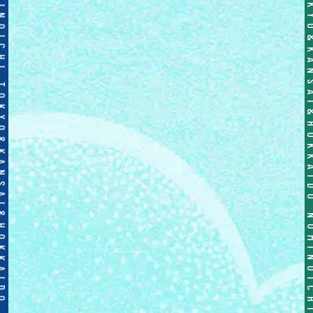
OICHI TOKYO&KANSAI&HOKKAIDO NOMINOICHI TOKYO&KANSAI&HOKKAIDO NOMINOICHI TOKYO&KANSAI&HOKKAIDO NOMINOICHI