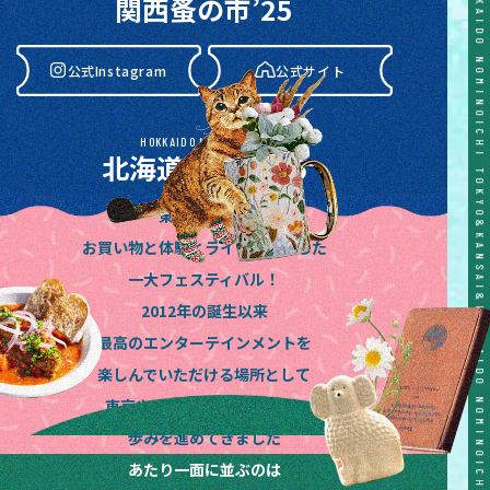
関西蚤の市’25
公式Instagram
公式サイト
HOKKAIDO NOMINOICHI
北海道蚤の市’26
東京蚤の市は
公式Instagram
公式サイト
お買い物と体験とライブが融合した
一大フェスティバル！
2012年の誕生以来
最高のエンターテインメントを
楽しんでいただける場所として
東京や関西、東海や北海道と
歩みを進めてきました
あたり一面に並ぶのは