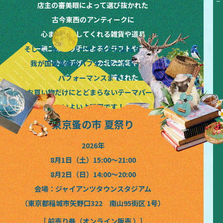
TOKYO&KANSAI&HOKKAIDO NOMINOICHI TOKYO&KANSAI&HOKKAIDO NOMINOICHI TOKYO&KANSAI&HOKKAIDO NOMINOICHI TOKYO&KANSAI&HOKKAIDO NOMINOICHI TOKYO&KANSAI&HOKKAIDO NOMINOICHI
店主の審美眼によって選び抜かれた
古今東西のアンティークに
心まで満たしてくれる雑貨や道具
唯一無二の作り手によるクラフトやアート
そして、珠玉のアーティストによるライブと
晴れやかなデザインの北欧雑貨や花々
我が国最高峰のパフォーマーたちによる
味もパッケージも洗練された
パフォーマンスまで！
絶品フードやドリンクなど
お買い物だけにとどまらないテーマパーク
いよいよ開園です！
東京蚤の市 夏祭り
2026年
8月1日（土）15:00〜21:00
8月2日（日）14:00〜20:00
会場：ジャイアンツタウンスタジアム
（東京都稲城市矢野口322 南山95街区 1号）
［ 前売り券（オンライン販売 ）］