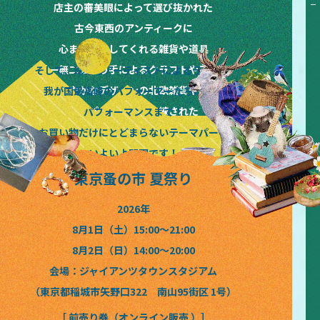
TOKYO&KANSAI&HOKKAIDO NOMINOICHI TOKYO&KANSAI&HOKKAIDO NOMINOICHI TOKYO&KANSAI&HOKKAIDO NOMINOICHI TOKYO&KANSAI&HOKKAIDO NOMINOICHI TOKYO&KANSAI&HOKKAIDO NOMINOICHI
店主の審美眼によって選び抜かれた
古今東西のアンティークに
心まで満たしてくれる雑貨や道具
唯一無二の作り手によるクラフトやアート
そして、珠玉のアーティストによるライブと
晴れやかなデザインの北欧雑貨や花々
我が国最高峰のパフォーマーたちによる
味もパッケージも洗練された
パフォーマンスまで！
絶品フードやドリンクなど
お買い物だけにとどまらないテーマパーク
いよいよ開園です！
東京蚤の市 夏祭り
2026年
8月1日（土）15:00〜21:00
8月2日（日）14:00〜20:00
会場：ジャイアンツタウンスタジアム
（東京都稲城市矢野口322 南山95街区 1号）
［ 前売り券（オンライン販売 ）］