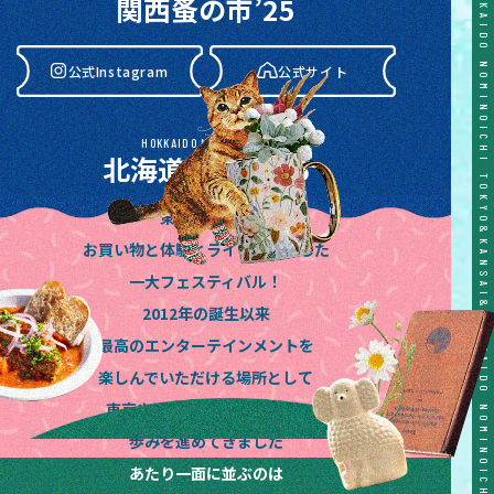
関西蚤の市’25
公式Instagram
公式サイト
HOKKAIDO NOMINOICHI
北海道蚤の市’26
東京蚤の市は
公式Instagram
公式サイト
お買い物と体験とライブが融合した
一大フェスティバル！
2012年の誕生以来
最高のエンターテインメントを
楽しんでいただける場所として
東京や関西、東海や北海道と
歩みを進めてきました
あたり一面に並ぶのは