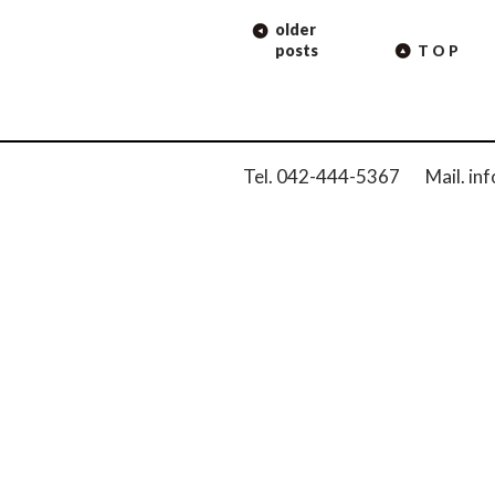
POST
older
NAVIGATION
posts
TOP
Tel. 042-444-5367 Mail. inf