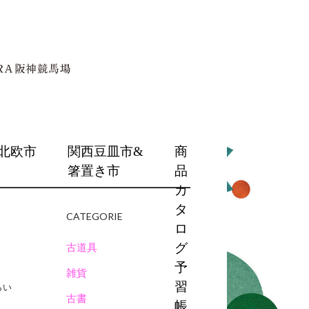
北欧市
関西豆皿市&
商
箸置き市
品
カ
タ
CATEGORIE
ロ
古道具
グ
予
雑貨
習
らい
古書
帳