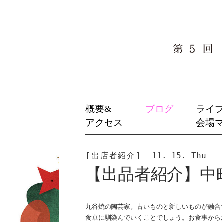
SKIP
概要&
ブログ
ライ
TO
アクセス
会場
CONTENT
[出店者紹介]
11. 15. Thu
【出品者紹介】中
九谷焼の陶芸家。古いものと新しいものが融合
食卓に馴染んでいくことでしょう。お食事から